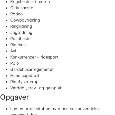
Krigsheste – i hæren
Cirkusheste
Rodeo
Cowboyridning
Ringridning
Jagtridning
Politiheste
Ridehest
Avl
Konkurrencer – ridesport
Polo
Gardehusarregimentet
Handicapidræt
Ridefysioterapi
Vædde-, trav- og galopløb
Opgaver
Lav en præsentation over hestens anvendelse
gennem tiden.